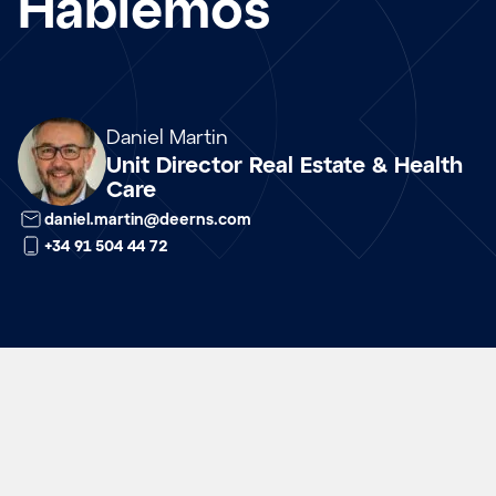
Hablemos
Array
Daniel Martin
Unit Director Real Estate & Health
Care
daniel.martin@deerns.com
+34 91 504 44 72