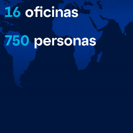
16
oficinas
750
personas