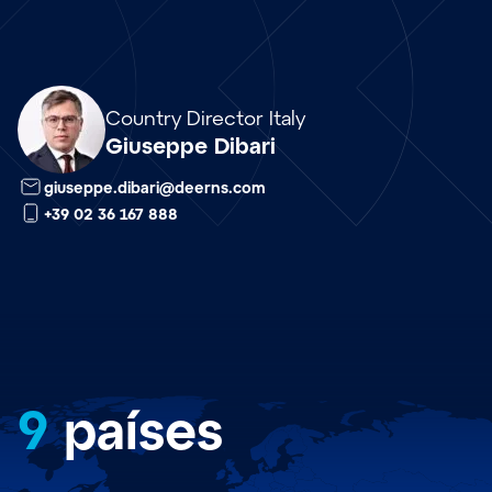
Array
Country Director Italy
Giuseppe Dibari
giuseppe.dibari@deerns.com
+39 02 36 167 888
9
países