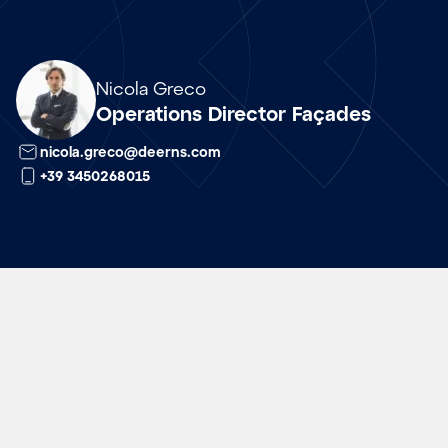
it
Nicola Greco
Operations Director Façades
nicola.greco@deerns.com
+39 3450268015