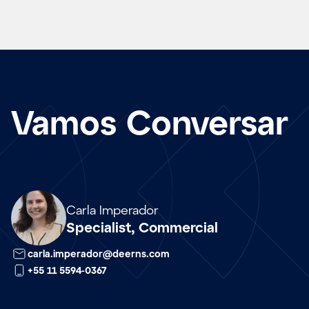
Vamos Conversar
Array
Carla Imperador
Specialist, Commercial
carla.imperador@deerns.com
+55 11 5594-0367