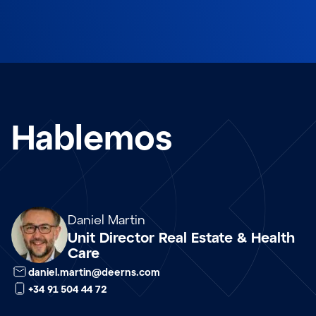
Hablemos
Array
Daniel Martin
Unit Director Real Estate & Health
Care
daniel.martin@deerns.com
+34 91 504 44 72