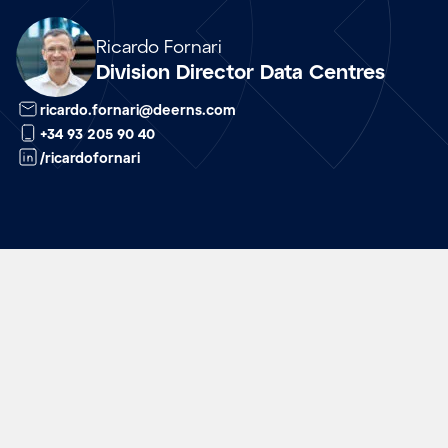
Array
Ricardo Fornari
Division Director Data Centres
ricardo.fornari@deerns.com
+34 93 205 90 40
/ricardofornari