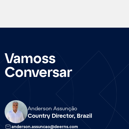
Vamoss
Conversar
Array
Anderson Assunção
Country Director, Brazil
anderson.assuncao@deerns.com