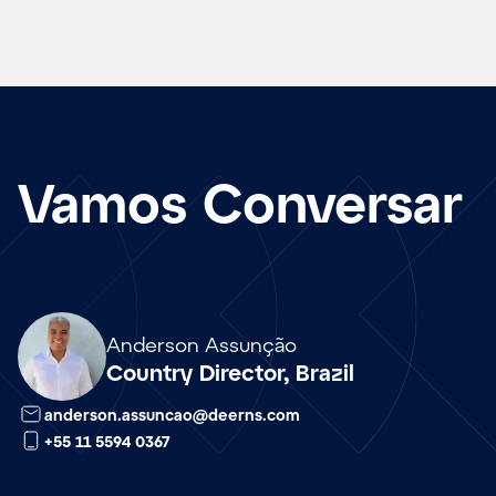
Vamos Conversar
Array
Anderson Assunção
Country Director, Brazil
anderson.assuncao@deerns.com
+55 11 5594 0367