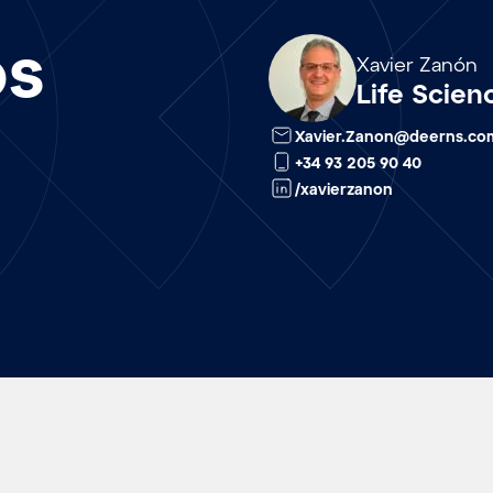
os
Array
Xavier Zanón
Life Scien
Xavier.Zanon@deerns.co
+34 93 205 90 40
/xavierzanon