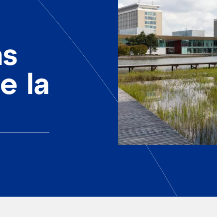
ás
e la