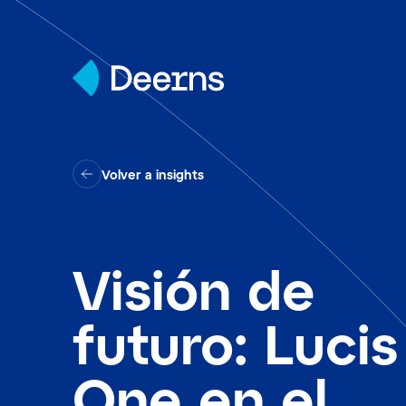
Skip to content
Volver a insights
Visión de
futuro: Lucis
One en el