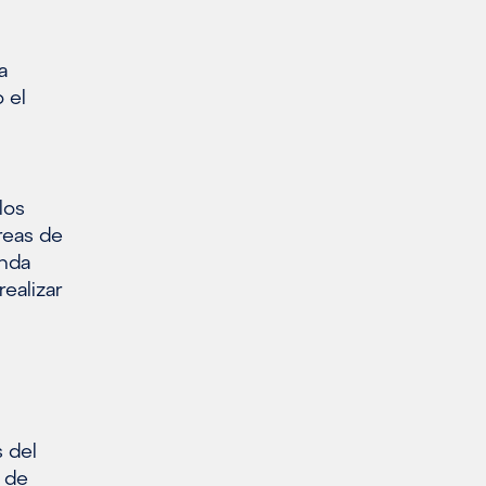
a
 el
los
reas de
anda
ealizar
 del
 de