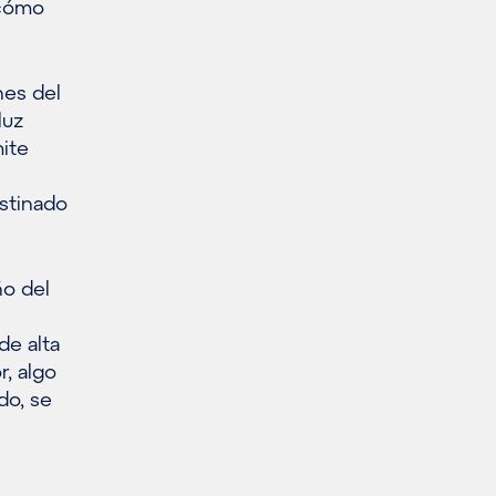
 cómo
nes del
luz
mite
stinado
ño del
de alta
r, algo
do, se