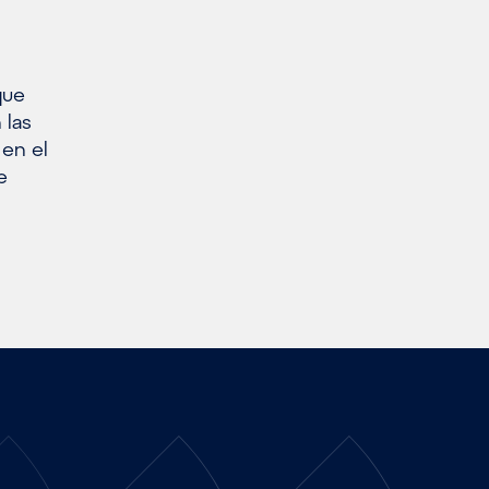
que
 las
 en el
e