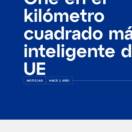
kilómetro
cuadrado m
inteligente d
UE
NOTICIAS
HACE 1 AÑO