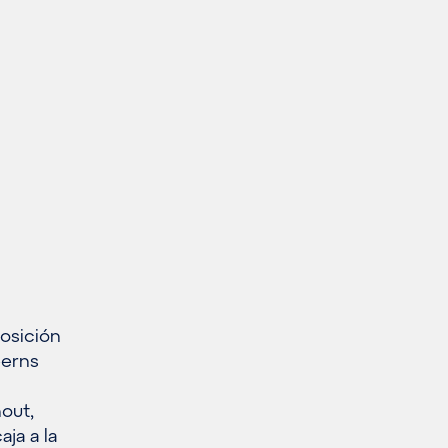
posición
eerns
out,
aja a la