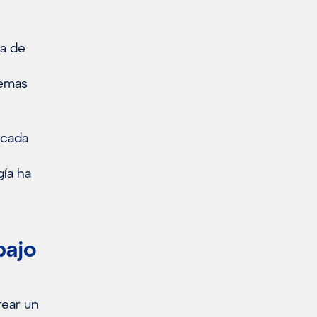
ma de
temas
 cada
s
gía ha
bajo
rear un