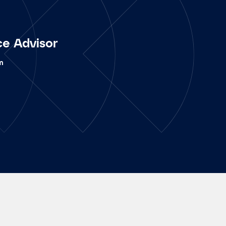
ce Advisor
m