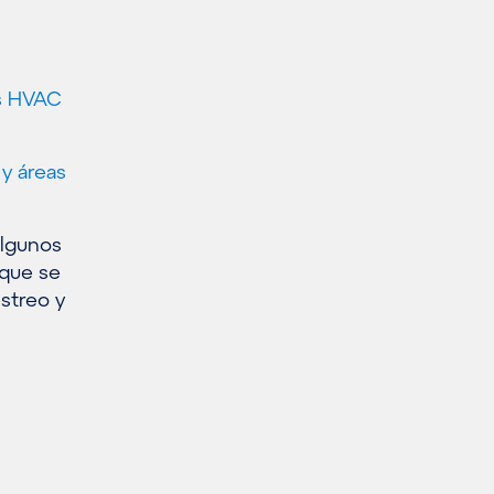
as HVAC
 y áreas
Algunos
 que se
estreo y