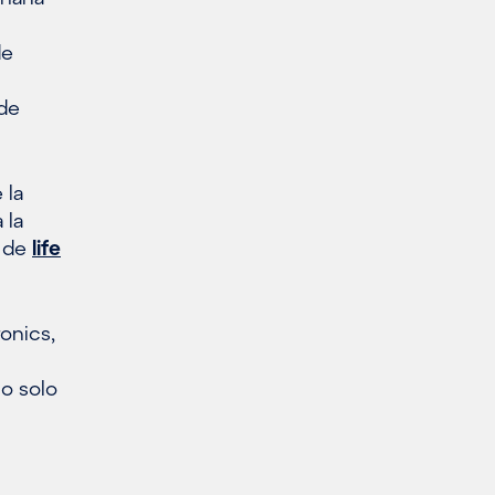
de
 de
 la
 la
s de
life
onics,
no solo