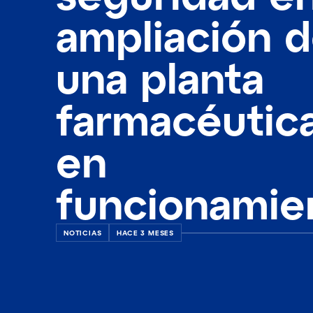
ampliación 
una planta
farmacéutic
en
funcionamie
NOTICIAS
HACE 3 MESES