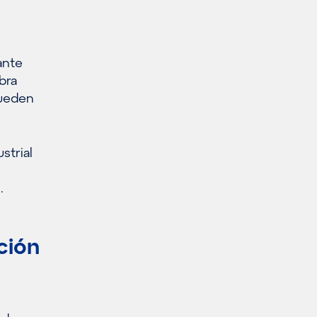
ante
bra
pueden
strial
.
ción