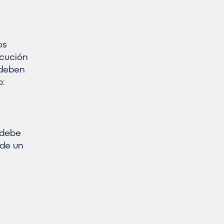
os
ecución
 deben
o:
 debe
 de un