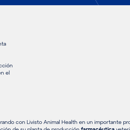
nta
ucción
n el
rando con Livisto Animal Health en un importante pr
ación de su planta de producción
farmacéutica
veteri