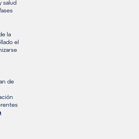
y salud
fases
de la
llado el
nizarse
lan de
cación
erentes
n