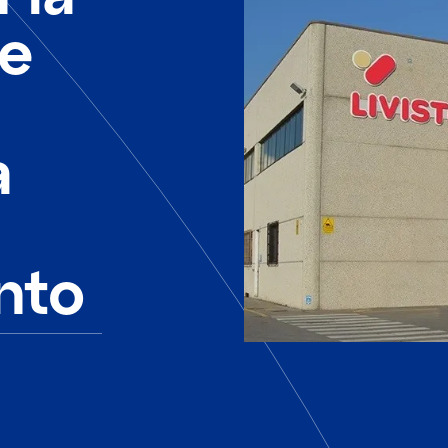
de
a
nto