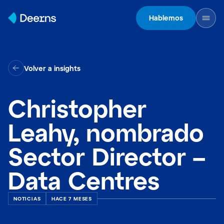
Skip to content
Hablemos
Volver a insights
Christopher
Leahy, nombrado
Sector Director –
Data Centres
NOTICIAS
HACE 7 MESES