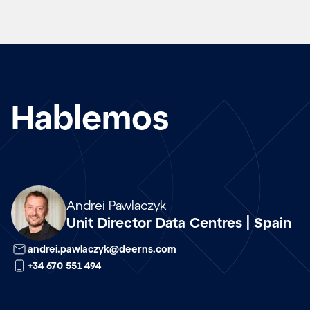
Hablemos
Array
Andrei Pawlaczyk
Unit Director Data Centres | Spain
andrei.pawlaczyk@deerns.com
+34 670 551 494