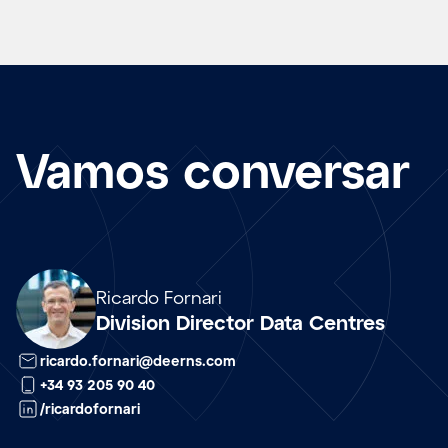
Vamos conversar
Array
Ricardo Fornari
Division Director Data Centres
ricardo.fornari@deerns.com
+34 93 205 90 40
/ricardofornari