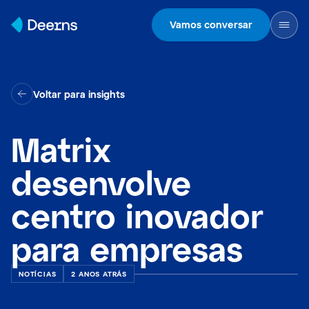
Skip to content
Vamos conversar
Voltar para insights
Matrix
desenvolve
centro inovador
para empresas
NOTÍCIAS
2 ANOS ATRÁS