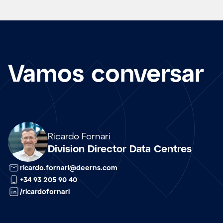
Vamos conversar
Array
Ricardo Fornari
Division Director Data Centres
ricardo.fornari@deerns.com
+34 93 205 90 40
/ricardofornari