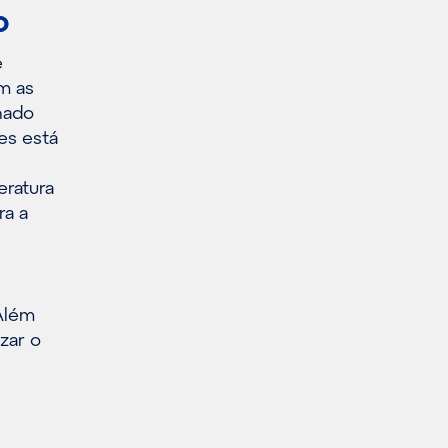
o
e
m as
nado
es está
ratura
ra a
Além
zar o