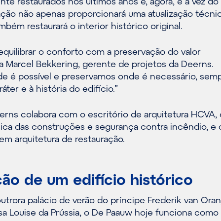
te restaurados nos últimos anos e, agora, é a vez do
vação não apenas proporcionará uma atualização técni
ém restaurará o interior histórico original.
equilibrar o conforto com a preservação do valor
a Marcel Bekkering, gerente de projetos da Deerns.
e é possível e preservamos onde é necessário, sem
ter e à história do edifício.”
eerns colabora com o escritório de arquitetura HCVA,
ísica das construções e segurança contra incêndio, e
em arquitetura de restauração.
ão de um edifício histórico
trora palácio de verão do príncipe Frederik van Oran
sa Louise da Prússia, o De Paauw hoje funciona como