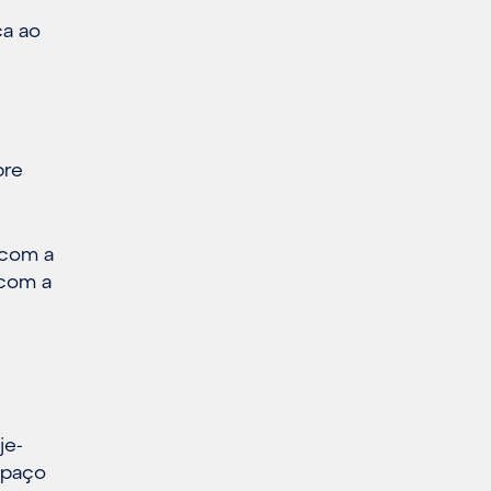
ca ao
pre
 com a
 com a
je-
 paço