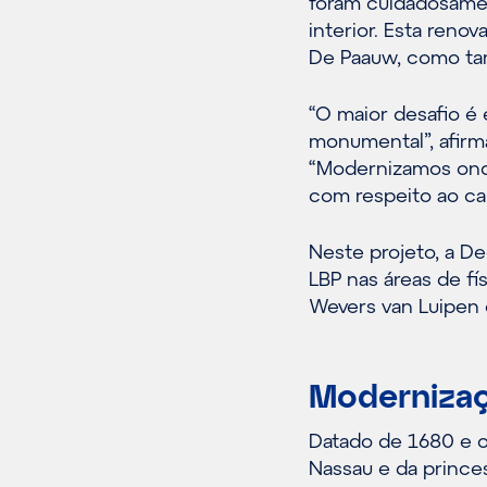
foram cuidadosamen
interior. Esta reno
De Paauw, como tamb
“O maior desafio é 
monumental”, afirm
“Modernizamos ond
com respeito ao cará
Neste projeto, a D
LBP nas áreas de f
Wevers van Luipen 
Modernizaç
Datado de 1680 e ou
Nassau e da prince