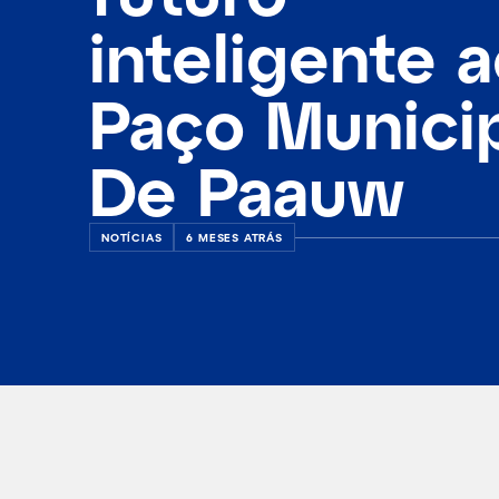
inteligente 
Paço Munici
De Paauw
NOTÍCIAS
6 MESES ATRÁS