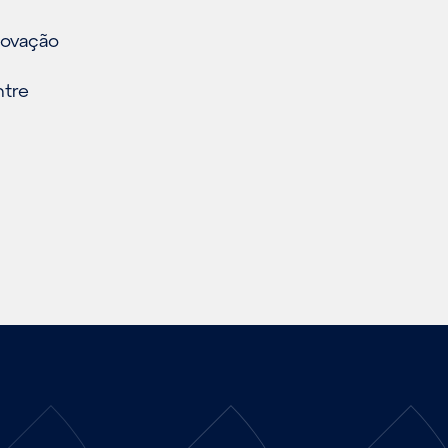
enovação
ntre