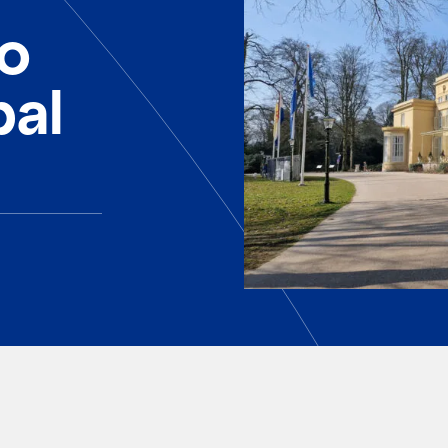
ao
pal