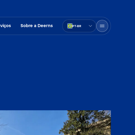
viços
Sobre a Deerns
PT-BR