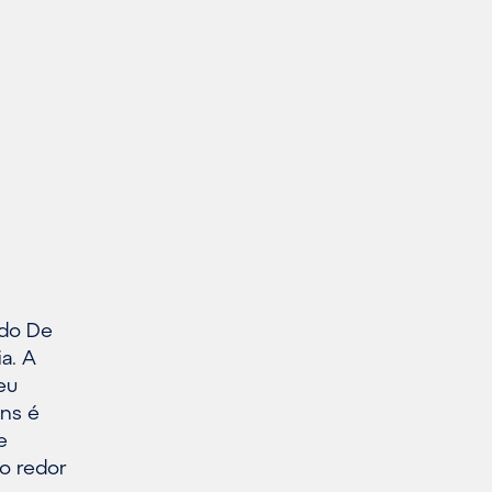
 do De
a. A
eu
rns é
e
o redor