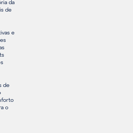
ria da
is de
ivas e
res
as
ts
es
s de
o
nforto
ra o