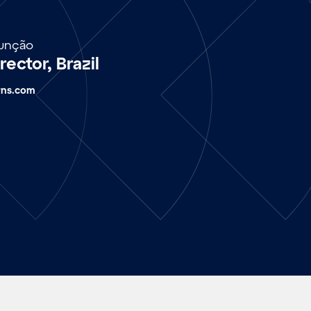
unção
ector, Brazil
rns.com