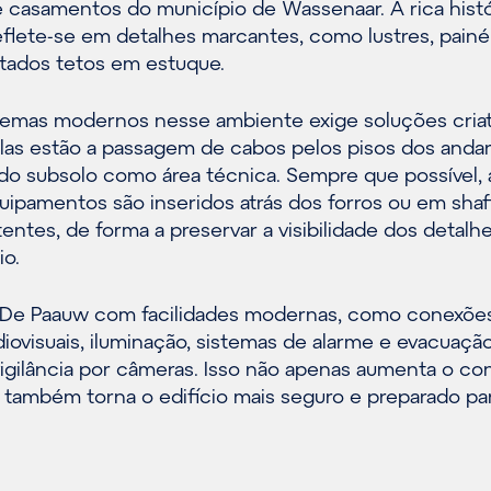
e casamentos do município de Wassenaar. A rica histó
eflete-se em detalhes marcantes, como lustres, painé
tados tetos em estuque.
stemas modernos nesse ambiente exige soluções criat
elas estão a passagem de cabos pelos pisos dos anda
 do subsolo como área técnica. Sempre que possível, 
uipamentos são inseridos atrás dos forros ou em shaf
tentes, de forma a preservar a visibilidade dos detalh
io.
o De Paauw com facilidades modernas, como conexõe
iovisuais, iluminação, sistemas de alarme e evacuaçã
vigilância por câmeras. Isso não apenas aumenta o co
 também torna o edifício mais seguro e preparado pa