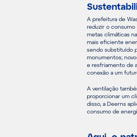
Sustentabi
A prefeitura de Wa
reduzir o consumo 
metas climáticas na
mais eficiente ener
sendo substituído p
monumentos; novos
e resfriamento de a
conexão a um futur
A ventilação tamb
proporcionar um cl
disso, a Deerns apl
consumo de energia
Aqui, o pat